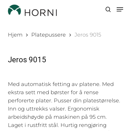
Skip
Men
to
search
main
content
Hjem
Platepussere
Jeros 9015
Jeros 9015
Med automatisk fetting av platene. Med
ekstra sett med børster for å rense
perforerte plater. Pusser din platestørrelse.
Inn og uttrekks valser. Ergonomisk
arbeidshøyde på maskinen på 95 cm.
Laget i rustfritt stål. Hurtig rengjøring