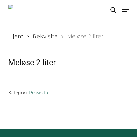
Skip
Men
to
search
main
content
Hjem
Rekvisita
Meløse 2 liter
Meløse 2 liter
Kategori:
Rekvisita