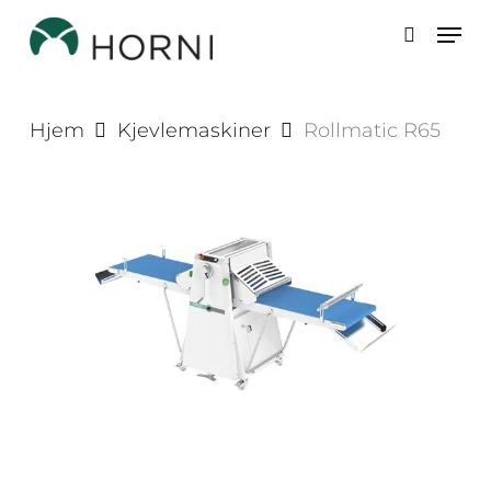
Skip
Men
to
search
main
content
Hjem
Kjevlemaskiner
Rollmatic R65