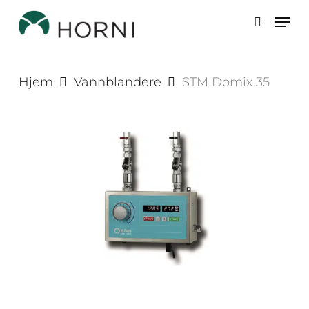
Skip
Men
to
search
main
content
Hjem
Vannblandere
STM Domix 35