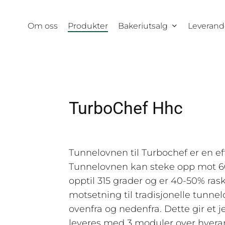
Om oss
Produkter
Bakeriutsalg
Leverand
TurboChef Hhc
Tunnelovnen til Turbochef er en eff
kke
Tunnelovnen kan steke opp mot 60
opptil 315 grader og er 40-50% rask
motsetning til tradisjonelle tunn
ovenfra og nedenfra. Dette gir et j
leveres med 3 moduler over hver