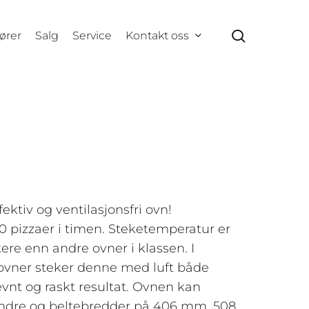
search
ører
Salg
Service
Kontakt oss
ektiv og ventilasjonsfri ovn!
 pizzaer i timen. Steketemperatur er
ere enn andre ovner i klassen. I
elovner steker denne med luft både
evnt og raskt resultat. Ovnen kan
andre og beltebredder på 406 mm, 508