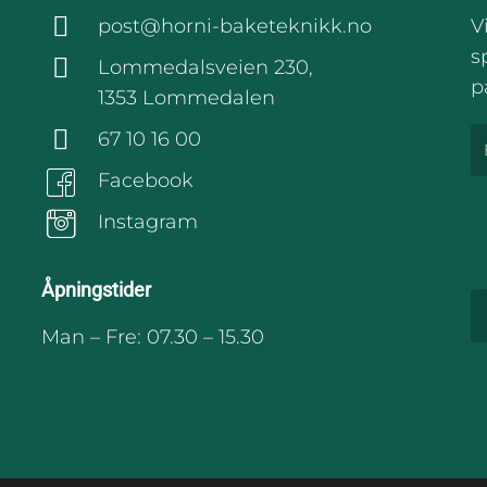
post@horni-baketeknikk.no
V
s
Lommedalsveien 230,
p
1353 Lommedalen
67 10 16 00
Facebook
Instagram
Åpningstider
Man – Fre: 07.30 – 15.30