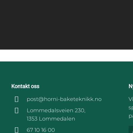
Kontakt oss
N
post@horni-baketeknikk.no
V
s
Lommedalsveien 230,
p
1353 Lommedalen
67 10 16 00